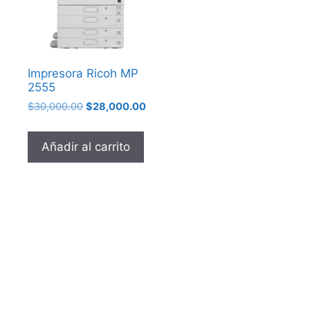
Impresora Ricoh MP
2555
El
El
$
30,000.00
$
28,000.00
precio
precio
original
actual
Añadir al carrito
era:
es:
$30,000.00.
$28,000.00.